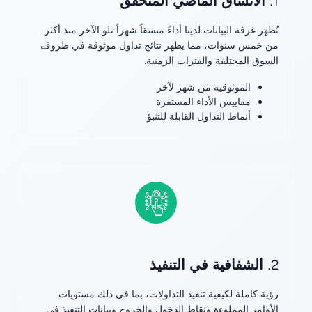
1. الاتساق الماضي المُتحقق
تُظهر غرفة البيانات لدينا أداءً متسقاً شهراً تلو الآخر منذ أكثر
من خمس سنوات، مما يظهر نتائج تداول موثوقة في ظروف
السوق المختلفة والفترات الزمنية.
الموثوقية من شهر لآخر
مقاييس الأداء المستقرة
أنماط التداول القابلة للتنبؤ
2. الشفافية في التنفيذ
رؤية كاملة لكيفية تنفيذ التداولات، بما في ذلك مستويات
الأوامر المملوءة ونقاط الدخول والخروج وبيانات التنفيذ في