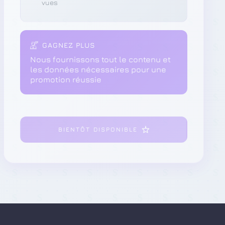
vues
GAGNEZ PLUS
Nous fournissons tout le contenu et
les données nécessaires pour une
promotion réussie
BIENTÔT DISPONIBLE