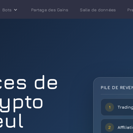
Bots
Partage des Gains
Salle de données
Pr
ces de
PILE DE REV
rypto
Tradin
1
eul
Affiliat
2