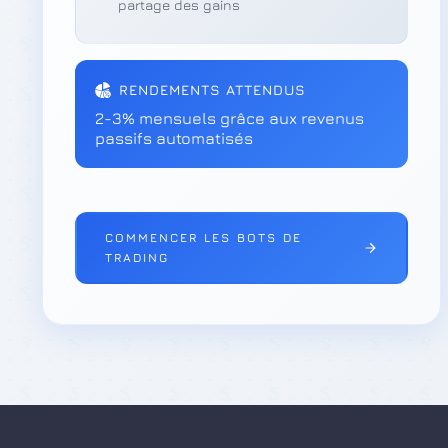
partage des gains
RENDEMENTS ATTENDUS
2-3% mensuels grâce aux revenus
passifs automatisés
COMMENCER LES BOTS DE
TRADING