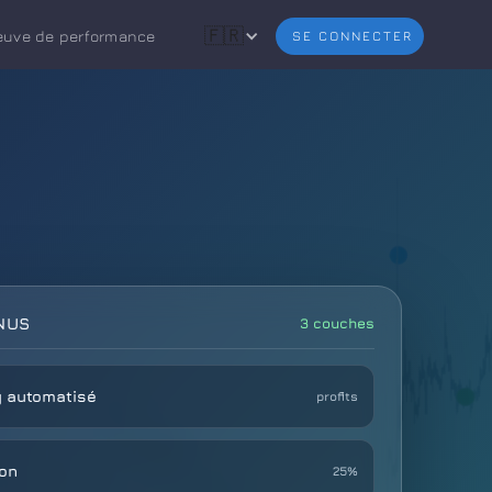
🇫🇷
euve de performance
SE CONNECTER
ENUS
3 couches
g automatisé
profits
ion
25%